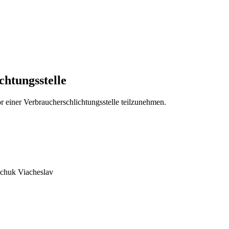
chtungs­stelle
vor einer Verbraucherschlichtungsstelle teilzunehmen.
bchuk Viacheslav